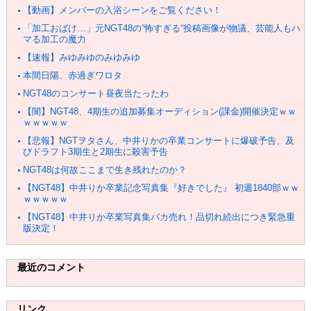
【動画】メンバーの入浴シーンをご覧ください！
「加工おばけ…」元NGT48の“怖すぎる“投稿画像が物議、芸能人もハ
マる加工の魔力
【速報】みゆみゆのみゆみゆ
本間日陽、赤過ぎワロタ
NGT48のコンサート昼夜当たったわ
【闇】NGT48、4期生の追加募集オーディション(課金)開催決定ｗｗ
ｗｗｗｗｗ
【悲報】NGTヲタさん、中井りかの卒業コンサートに爆破予告、及
びドラフト3期生と2期生に殺害予告
NGT48は何故ここまで生き残れたのか？
【NGT48】中井りか卒業記念写真集『好きでした』 初週1840部ｗｗ
ｗｗｗｗｗ
【NGT48】中井りか卒業写真集バカ売れ！品切れ続出につき緊急重
版決定！
最近のコメント
リンク