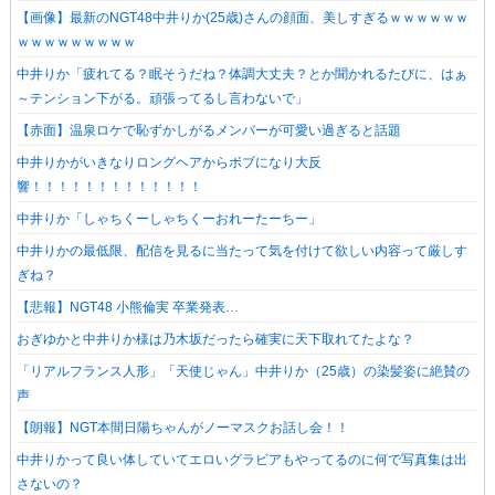
【画像】最新のNGT48中井りか(25歳)さんの顔面、美しすぎるｗｗｗｗｗｗ
ｗｗｗｗｗｗｗｗｗ
中井りか「疲れてる？眠そうだね？体調大丈夫？とか聞かれるたびに、はぁ
～テンション下がる。頑張ってるし言わないで」
【赤面】温泉ロケで恥ずかしがるメンバーが可愛い過ぎると話題
中井りかがいきなりロングヘアからボブになり大反
響！！！！！！！！！！！！！
中井りか「しゃちくーしゃちくーおれーたーちー」
中井りかの最低限、配信を見るに当たって気を付けて欲しい内容って厳しす
ぎね？
【悲報】NGT48 小熊倫実 卒業発表…
おぎゆかと中井りか様は乃木坂だったら確実に天下取れてたよな？
「リアルフランス人形」「天使じゃん」中井りか（25歳）の染髪姿に絶賛の
声
【朗報】NGT本間日陽ちゃんがノーマスクお話し会！！
中井りかって良い体していてエロいグラビアもやってるのに何で写真集は出
さないの？