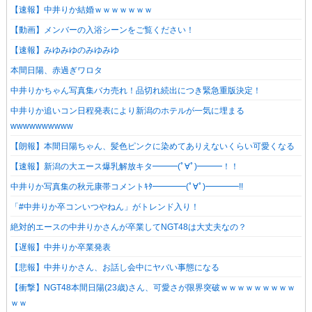
【速報】中井りか結婚ｗｗｗｗｗｗｗ
【動画】メンバーの入浴シーンをご覧ください！
【速報】みゆみゆのみゆみゆ
本間日陽、赤過ぎワロタ
中井りかちゃん写真集バカ売れ！品切れ続出につき緊急重版決定！
中井りか追いコン日程発表により新潟のホテルが一気に埋まる
wwwwwwwwww
【朗報】本間日陽ちゃん、髪色ピンクに染めてありえないくらい可愛くなる
【速報】新潟の大エース爆乳解放キタ━━━(ﾟ∀ﾟ)━━━！！
中井りか写真集の秋元康帯コメントｷﾀ━━━━(ﾟ∀ﾟ)━━━━!!
「#中井りか卒コンいつやねん」がトレンド入り！
絶対的エースの中井りかさんが卒業してNGT48は大丈夫なの？
【遅報】中井りか卒業発表
【悲報】中井りかさん、お話し会中にヤバい事態になる
【衝撃】NGT48本間日陽(23歳)さん、可愛さが限界突破ｗｗｗｗｗｗｗｗｗ
ｗｗ