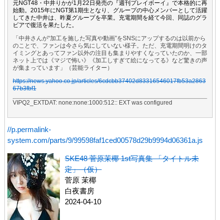
元NGT48・中井りかが1月22日発売の『週刊プレイボーイ』で本格的に再
始動。2015年にNGT第1期生となり、グループの中心メンバーとして活躍
してきた中井は、昨夏グループを卒業。充電期間を経て今回、同誌のグラ
ビアで復活を果たした。
「中井さんが“加工を施した写真や動画”をSNSにアップするのは以前から
のことで、ファンは今さら気にしていない様子。ただ、充電期間明けのタ
イミングとあってファン以外の注目も集まりやすくなっていたのか、一部
ネット上では《マジで怖い》《加工しすぎて絵になってる》など驚きの声
が集まっています」（芸能ライター）
https://news.yahoo.co.jp/articles/6cdcbb37402d83316546017fb53a2863
67b3fbf1
VIPQ2_EXTDAT: none:none:1000:512:: EXT was configured
//p.permalink-
system.com/parts/9/99598faf1ced00578d29b9994d06361a.js
SKE48 菅原茉椰 1st写真集 「タイトル未
定」（仮）
菅原 茉椰
白夜書房
2024-04-10