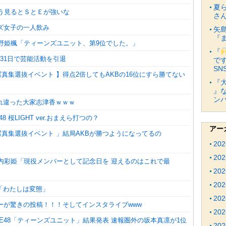
夏
こう見るとＳとＥが強いな
さ
ンズ女子の一人飲み
矢
『
荒野姫楓「ティーンズユニット、第9位でした。」
『
31日で芸能活動を引退
で
SN
8G写真集選抜イベント 】得点2倍してもAKBの16位にすら勝てない
『
』な
ンバ
れ違った大家志津香ｗｗｗ
8 桜LIGHT ver.おまえら打つの？
アー
8G写真集選抜イベント 」結局AKBが勝つようになってるの
20
20
竹内彩姫「現役メンバーとして記念日を 迎えるのはこれで最
20
20
「わたしは変態」
20
バーが驚きの投稿！！！そしてインスタライブwww
20
E48「ティーンズユニット」結果発表 速報圏外の坂本真凛が1位
20