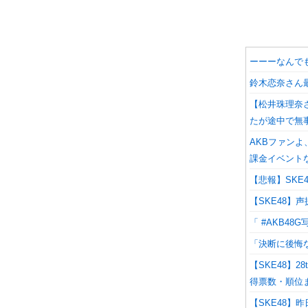
ーーーなんでも
鈴木恋奈さん
【松井珠理奈
たが途中で無
AKBファン
課金イベント
【悲報】SKE
【SKE48】
「 #AKB4
「決断に後悔な
【SKE48】
得票数・順位
【SKE48】