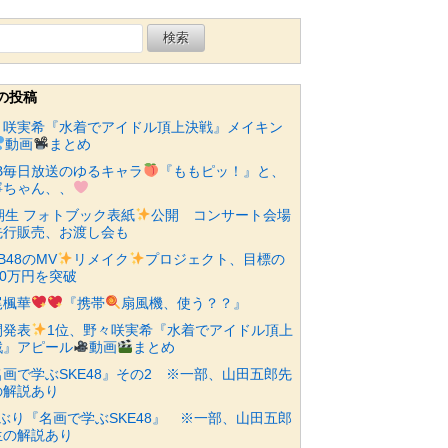
の投稿
々咲実希『水着でアイドル頂上決戦』メイキン
動画
まとめ
KB毎日放送のゆるキャラ
『ももピッ！』と、
寧ちゃん、、
期生 フォトブック表紙
公開 コンサート会場
先行販売、お渡し会も
B48のMV
リメイク
プロジェクト、目標の
00万円を突破
尾楓華
『携帯
扇風機、使う？？』
間発表
1位、野々咲実希『水着でアイドル頂上
戦』アピール
動画
まとめ
名画で学ぶSKE48』その2 ※一部、山田五郎先
の解説あり
年ぶり『名画で学ぶSKE48』 ※一部、山田五郎
生の解説あり