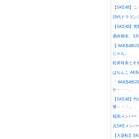
【SKE48】
20代ドラゴ
【SKE48】
酒井萌衣、3月
【 #AKB4
じゃん。
松井玲奈とす
ぱちんこ AKB4
「 #AKB4
か・・・。
【SKE48】
後・・・」
稲垣メンバー
元SKEメン
【大逆転】SK