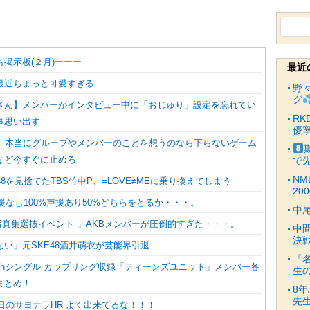
検
索:
掲示板(２月)ーーー
最近
最近ちょっと可愛すぎる
野
グ
さん】メンバーがインタビュー中に「おじゅり」設定を忘れてい
R
事思い出す
優
よ、本当にグループやメンバーのことを想うのなら下らないゲーム
など今すぐに止めろ
で
NM
48を見捨てたTBS竹中P、=LOVE≠MEに乗り換えてしまう
20
声援なし100%声援あり50%どちらをとるか・・・。
中
8G写真集選抜イベント 」AKBメンバーが圧倒的すぎた・・・。
中
決
い」元SKE48酒井萌衣が芸能界引退
『
28thシングル カップリング収録「ティーンズユニット」メンバー各
生
まとめ！
8
先
昨日のサヨナラHR よく出来てるな！！！