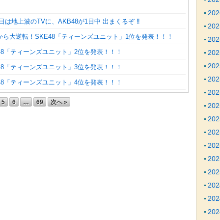
20
は地上波のTVに、AKB48が1日中 出まくるぞ ‼︎
20
から大逆転！SKE48「ティーンズユニット」1位を発表！！！
20
48「ティーンズユニット」2位を発表！！！
20
20
48「ティーンズユニット」3位を発表！！！
20
48「ティーンズユニット」4位を発表！！！
20
5
6
…
69
次へ »
20
20
20
20
20
20
20
20
20