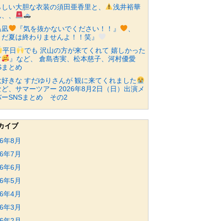
らしい大胆な衣装の須田亜香里と、
浅井裕華
ん、、
島凪
『気を抜かないでください！！』
、
まだ夏は終わりませんよ！！笑』
平日
でも 沢山の方が来てくれて 嬉しかった
す
』など、 倉島杏実、松本慈子、河村優愛
Sまとめ
大好きな すだゆりさんが 観に来てくれました
ど、サマーツアー 2026年8月2日（日）出演メ
ーSNSまとめ その2
カイブ
26年8月
26年7月
26年6月
26年5月
26年4月
26年3月
26年2月