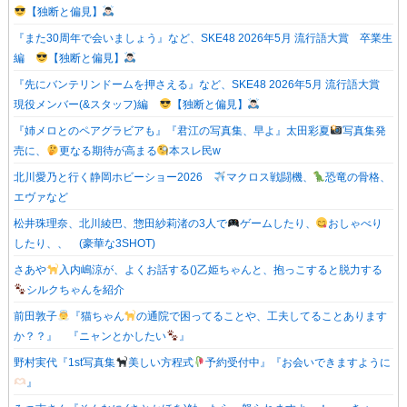
【独断と偏見】
『また30周年で会いましょう』など、SKE48 2026年5月 流行語大賞 卒業生
編
【独断と偏見】
『先にバンテリンドームを押さえる』など、SKE48 2026年5月 流行語大賞
現役メンバー(&スタッフ)編
【独断と偏見】
『姉メロとのペアグラビアも』『君江の写真集、早よ』太田彩夏
写真集発
売に、
更なる期待が高まる
本スレ民w
北川愛乃と行く静岡ホビーショー2026
マクロス戦闘機、
恐竜の骨格、
エヴァなど
松井珠理奈、北川綾巴、惣田紗莉渚の3人で
ゲームしたり、
おしゃべり
したり、、 (豪華な3SHOT)
さあや
入内嶋涼が、よくお話する()乙姫ちゃんと、抱っこすると脱力する
シルクちゃんを紹介
前田敦子
『猫ちゃん
の通院で困ってることや、工夫してることあります
か？？』 『ニャンとかしたい
』
野村実代『1st写真集
美しい方程式
予約受付中』『お会いできますように
』