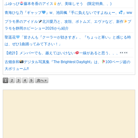
ふゆっぴ
藤本冬香のアイス
が、美味しそう (限定特典、、)
青海ひな乃『ギャップ
』w、池田楓『手に負えないですよねぇー、
』ww
プラモ界のアイドル
北川愛乃と、攻殻、ボトムズ、エヴァなど、新作
プ
ラモを静岡ホビーショー2026から紹介
聖遥花
「皆さんも『クーラーが効きすぎ』、『ちょっと寒い』と感じる時
は、ぜひ1曲踊ってみて下さい！」
【絶許】メンバーでも、越えてはいけない
一線があると思う、、、
古畑奈和
デジタル写真集『The Brightest Daylight』は、
100ページ超の
大ボリューム!!
1
2
3
4
5
次へ »