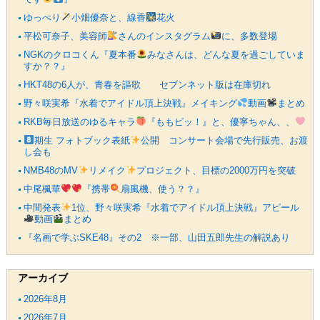
ゆっぺり
小畑優奈と、線香
花火
平松可奈子、美容師
さんのインスタグラム
に、多数登場
NGKのクロコくん『夏本番
みなさんは、どんな夏を過ごしていま
すか？？』
HKT48の6人が、青春を謳歌 セブンネット版は在庫切れ
野々咲実希『水着でアイドル頂上決戦』メイキング
動画
まとめ
RKB毎日放送のゆるキャラ
『ももピッ！』と、優寧ちゃん、、
期生 フォトブック表紙
公開 コンサート会場で先行販売、お渡
し会も
NMB48のMV
リメイク
プロジェクト、目標の2000万円を突破
中尾楓華
『携帯
扇風機、使う？？』
中間発表
1位、野々咲実希『水着でアイドル頂上決戦』アピール
動画
まとめ
『名画で学ぶSKE48』その2 ※一部、山田五郎先生の解説あり
アーカイブ
2026年8月
2026年7月