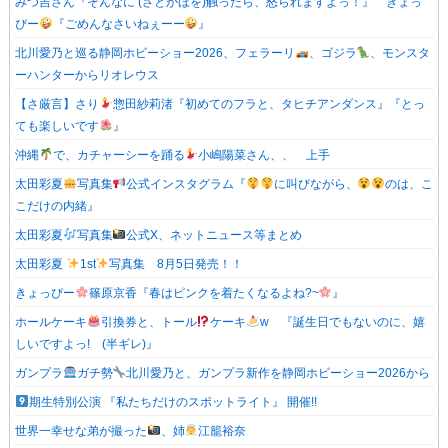
みつ吉さん『そんなに (さとかほを)触ったら、怒られますよっ！』 きょっ
ぴー
『ごめんなさいねぇーー
』
北川愛乃と巡る静岡ホビーショー2026、フェラーリ
、ゴジラ
、モンスタ
ーハンターからリオレウス
【さ厳言】さり
惣田紗莉渚『初めてのフラと、タヒチアンダンス』『とっ
ても楽しいです
』
沖縄
で、カチャーシーを踊る
小嶋陽菜さん、、 上手
太田彩夏
写真集
公式インスタグラム『
に叫びながら、
のは、こ
こだけの内緒』
太田彩夏
写真集
公式X、ネットニュース等まとめ
太田彩夏
1st
写真集 8月5日発売！！
きょっぴー
篠原京香『春はピンクを着たくなるよね?~
』
ホールケーキ
引換券と、トール
ケーキ
w 『誕生日でもないのに、嬉
しいですよっ! (半ギレ)』
ガンプラ
ガチ勢
北川愛乃と、ガンプラ新作を静岡ホビーショー2026から
期生特別公演 『私たちだけのスポットライト』 開催!!
世界一幸せな弟が撮った
、姉
江籠裕奈